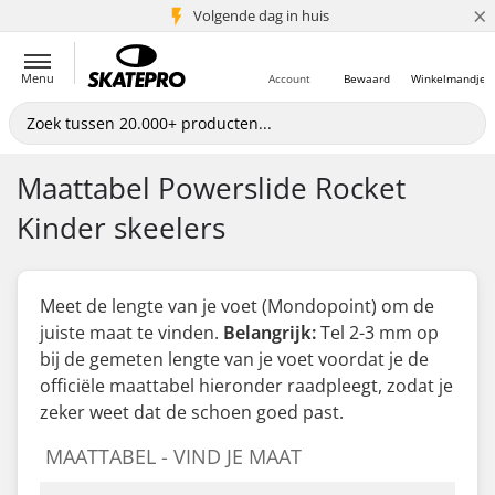
×
Volgende dag in huis
5+ mln. klanten
Menu
Account
Bewaard
Winkelmandje
Maattabel Powerslide Rocket
Kinder skeelers
Meet de lengte van je voet (Mondopoint) om de
juiste maat te vinden.
Belangrijk:
Tel 2-3 mm op
bij de gemeten lengte van je voet
voordat
je de
officiële maattabel hieronder raadpleegt, zodat je
zeker weet dat de schoen goed past.
MAATTABEL - VIND JE MAAT