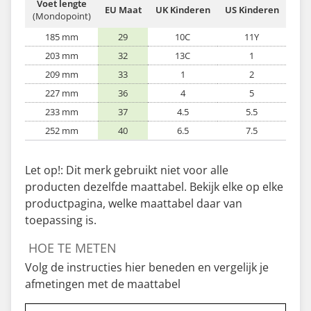
Voet lengte
EU Maat
UK Kinderen
US Kinderen
(Mondopoint)
185 mm
29
10C
11Y
203 mm
32
13C
1
209 mm
33
1
2
227 mm
36
4
5
233 mm
37
4.5
5.5
252 mm
40
6.5
7.5
Let op!: Dit merk gebruikt niet voor alle
producten dezelfde maattabel. Bekijk elke op elke
productpagina, welke maattabel daar van
toepassing is.
HOE TE METEN
Volg de instructies hier beneden en vergelijk je
afmetingen met de maattabel