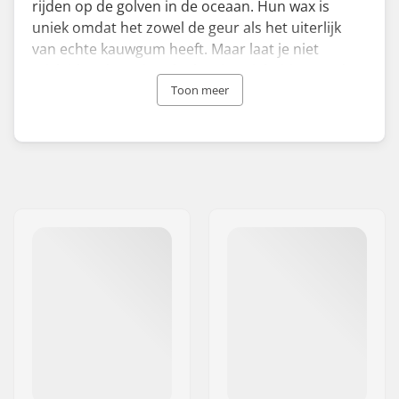
rijden op de golven in de oceaan. Hun wax is
uniek omdat het zowel de geur als het uiterlijk
van echte kauwgum heeft. Maar laat je niet
misleiden door deze leuke nieuwigheid, want de
wax wordt gebruikt in wedstrijden door de profs.
Toon meer
Hun collectie surfwaxen is gemaakt voor
verschillende oceaantemperaturen, zodat je
specifiek kunt kiezen welk product je nodig hebt.
Het Californische bedrijf giet zijn unieke surfwax
al sinds de oprichting in 1984 met de hand. Het
team blijft weg van massaproductie en richt zich
op kleine batches om kwaliteit en authenticiteit te
garanderen. Met deze leuke surfwax blijf je onder
alle omstandigheden aan je board plakken.