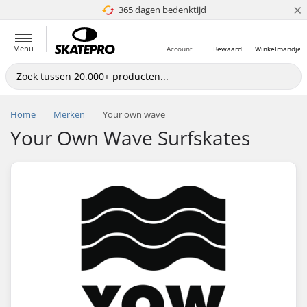
×
365 dagen bedenktijd
4.8 van 5
Menu
Account
Bewaard
Winkelmandje
Home
Merken
Your own wave
Your Own Wave Surfskates