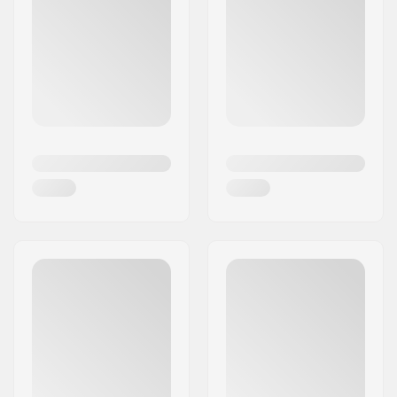
en bredere bochten. Als je een normaal
skateboard wilt, dan kan het YOW systeem
eenvoudig worden uitgeschakeld met een
moersleutel.
Als je een hoog kwaliteit board wilt om te surfen
op straat en op verschillende manieren, dan is
een YOW board een erg interessante keuze.