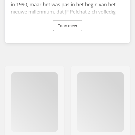
in 1990, maar het was pas in het begin van het
nieuwe millennium, dat JF Pelchat zich volledig
begon te richten op de zakelijke kant en kreeg zijn
eerste patent. Sindsdien werkt Pelchat samen
Toon meer
met engineer David Fernandez en product
manager en designer Alex Warburton, om
kwaliteit Now snowboard bindingen te maken.
JF Pelchat heeft een levenslange verbinding met
de snowboard industrie. Het bedrijf is gevestigd
in Whistler, Canada.