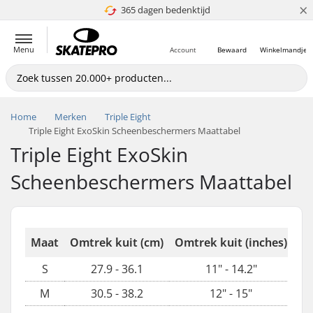
×
365 dagen bedenktijd
4.8 van 5
Menu
Account
Bewaard
Winkelmandje
Home
Merken
Triple Eight
Triple Eight ExoSkin Scheenbeschermers Maattabel
Triple Eight ExoSkin
Scheenbeschermers Maattabel
Maat
Omtrek kuit (cm)
Omtrek kuit (inches)
S
27.9 - 36.1
11" - 14.2"
M
30.5 - 38.2
12" - 15"