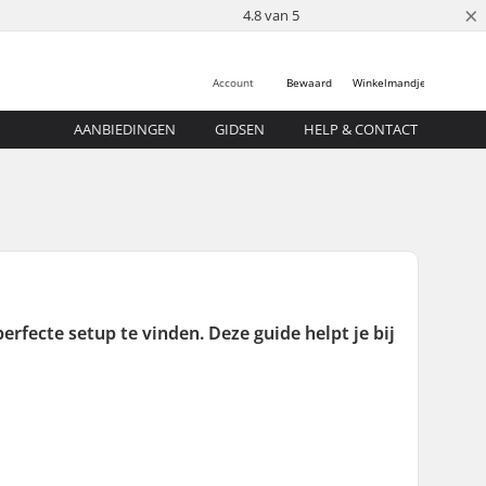
×
4.8 van 5
Account
Bewaard
Winkelmandje
AANBIEDINGEN
GIDSEN
HELP & CONTACT
erfecte setup te vinden. Deze guide helpt je bij