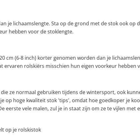
dan je lichaamslengte. Sta op de grond met de stok ook op 
keur hebben voor de stoklengte.
 - 20 cm (6-8 inch) korter genomen worden dan je lichaamsle
at ervaren rolskiërs misschien hun eigen voorkeur hebben v
ie ze normaal gebruiken tijdens de wintersport, ook kunnen 
 op hoge kwaliteit stok 'tips', omdat hoe goedkoper je koopt
 De eerste vele malen, zul je in staat zijn om ze te vijlen met 
lt op je rolskistok