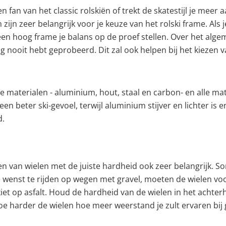
een fan van het classic rolskiën of trekt de skatestijl je me
ijn zeer belangrijk voor je keuze van het rolski frame. Als je
l een hoog frame je balans op de proef stellen. Over het al
og nooit hebt geprobeerd. Dit zal ook helpen bij het kiezen 
 materialen - aluminium, hout, staal en carbon- en alle ma
 een beter ski-gevoel, terwijl aluminium stijver en lichter i
d.
pen van wielen met de juiste hardheid ook zeer belangrijk. S
 wenst te rijden op wegen met gravel, moeten de wielen voor j
iet op asfalt. Houd de hardheid van de wielen in het achter
Hoe harder de wielen hoe meer weerstand je zult ervaren bij 