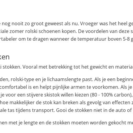
ie nog nooit zo groot geweest als nu. Vroeger was het heel g
ale zomer rolski schoenen kopen. De voordelen van deze scho
tabeler om te dragen wanneer de temperatuur boven 5-8 gra
ken
ki stokken. Vooral met betrekking tot het gewicht en materia
den, rolski-type en je lichaamslengte past. Als je een beginne
comfortabel is en helpt pijnlijke armen te voorkomen. Als j
je voor een stijvere skistok willen kiezen (80 - 100% carbon
 hoe makkelijker de stok kan breken als gevolg van effecten
le tas tijdens transport. Gooi de stokken niet in de auto of
en met je lengte en de stokken moeten worden gekocht met je