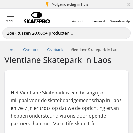
×
Volgende dag in huis
5+ mln. klanten
Menu
Account
Bewaard
Winkelmandje
Home
Over ons
Giveback
Vientiane Skatepark in Laos
Vientiane Skatepark in Laos
Het Vientiane Skatepark is een belangrijke
mijlpaal voor de skateboardgemeenschap in Laos
en we zijn er trots op dat we de oprichting ervan
hebben ondersteund via ons doorlopende
partnerschap met Make Life Skate Life.