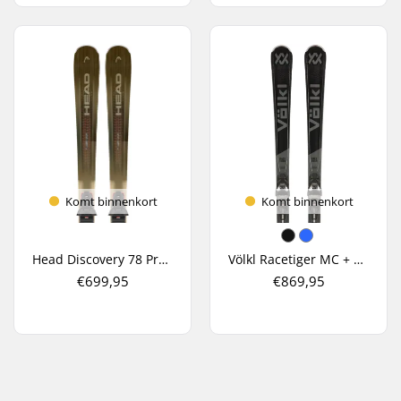
Komt binnenkort
Komt binnenkort
Head Discovery 78 Pro AM + PR 11 GW All Mountain Ski's
Völkl Racetiger MC + Vmotion 11 Carve Ski's
€699,95
€869,95