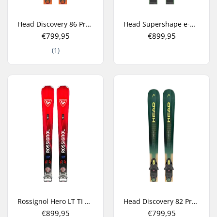
Head Discovery 86 Pro + Protector 11 GW All Mountain Ski's
Head Supershape e-Magnum SW + PRD 12 GW Carve Ski's
€799,95
€899,95
(1)
Rossignol Hero LT TI K + NX 12 Carve Ski's
Head Discovery 82 Pro + Protector 11 GW All Mountain Ski's
€899,95
€799,95