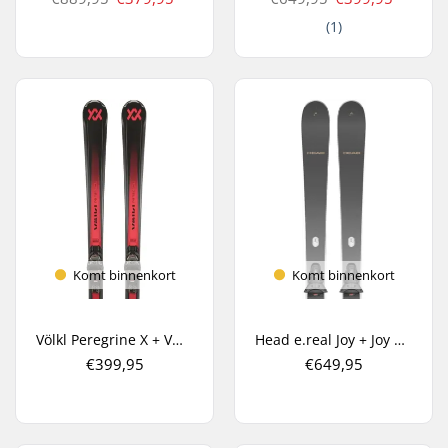
(1)
Komt binnenkort
Komt binnenkort
Völkl Peregrine X + Vmotion 10 All Mountain Ski's
Head e.real Joy + Joy 9 GW Dames Carve Ski's
€399,95
€649,95