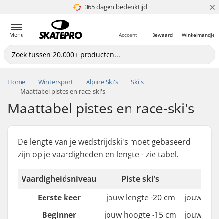
×
365 dagen bedenktijd
4.8 van 5
Menu
Account
Bewaard
Winkelmandje
Home
Wintersport
Alpine Ski's
Ski's
Maattabel pistes en race-ski's
Maattabel pistes en race-ski's
De lengte van je wedstrijdski's moet gebaseerd
zijn op je vaardigheden en lengte - zie tabel.
Vaardigheidsniveau
Piste ski's
Race 
Eerste keer
jouw lengte -20 cm
jouw leng
Beginner
jouw hoogte -15 cm
jouw leng