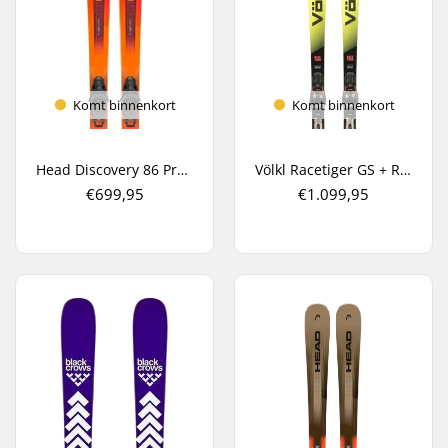
Komt binnenkort
Komt binnenkort
Head Discovery 86 Pro AM + PR 11 GW All Mountain Ski's
Völkl Racetiger GS + Rmotion-T 12 Carve Ski's
€699,95
€1.099,95