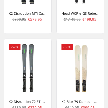
K2 Disruption MTi Carve Ski's + Xcell 12 TCx Bindingen
Head WCR e-GS Rebels SW Race Ski's
€899,95
€579,95
€1.149,95
€499,95
-57%
-38%
K2 Disruption 72 STI + MXC 12 TXC Light QC All Mountain
K2 Blur 79 Dames + M3 10 Compact QC Carve Ski's
€889,95
€379,95
€649,95
€399,95