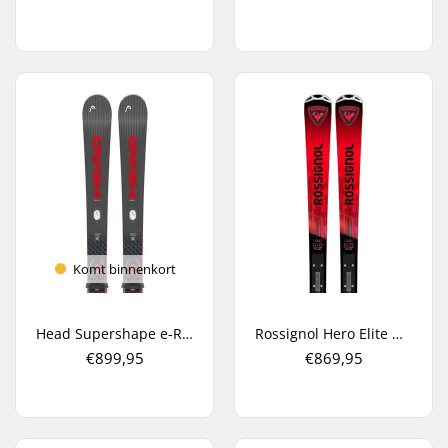
Komt binnenkort
Head Supershape e-Rally SW + PRD 12 GW Carve Ski's
Rossignol Hero Elite MT TI Cam K + NX 12 Carve Ski's
€899,95
€869,95