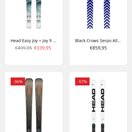
Head Easy Joy + Joy 9 GW Carve Ski's
Black Crows Serpo All Mountain Ski's
€499,95
€339,95
€859,95
-36%
-57%