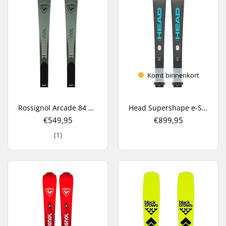
Komt binnenkort
Rossignol Arcade 84 All Mountain Ski's
Head Supershape e-Speed SW + PRD 12 GW Carve Ski's
€549,95
€899,95
(1)