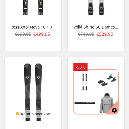
Rossignol Nova 10 + XP11 GW Carving Ski's
Völkl Shine SC Dames + Vmotion 11 TCX Carve Ski's
€699,95
€499,95
€749,95
€529,95
-53%
Komt binnenkort