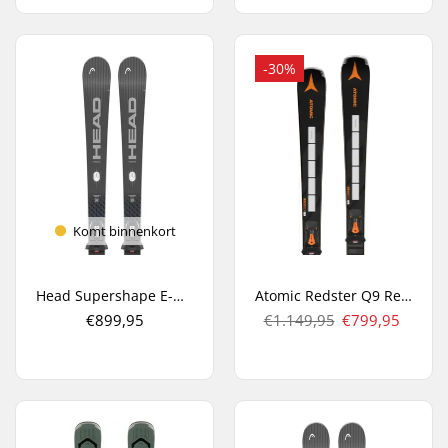
-30%
Komt binnenkort
Head Supershape E-Original SW + PRD 12 GW Carve Ski's
Atomic Redster Q9 Revoshock S + I 12 GW Carve Ski's
€899,95
€1.149,95
€799,95