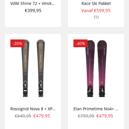
Völkl Shine 72 + Vmotion 10 Dames All Mountain Ski's
Race Ski Pakket
€399,95
Vanaf €599,95
(1)
-26%
-40%
Rossignol Nova 8 + XP 11 GW Carve Ski's
Elan Primetime No4+ SX ELX 11 Dames Carve Ski's
€649,95
€479,95
€799,95
€479,95