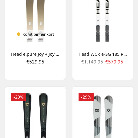
Komt binnenkort
Head e.pure Joy + Joy 9 GW Dames Carve Ski's
Head WCR e-SG 185 Rebel Race Ski's
€529,95
€1.149,95
€579,95
-29%
-29%