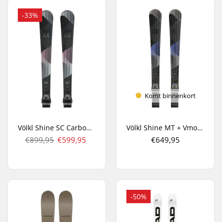
-33%
Komt binnenkort
Völkl Shine SC Carbon Dames + Vmotion 11 TCX Carve Ski's
Völkl Shine MT + Vmotion 10 Dames All Mountain Ski's
€899,95
€599,95
€649,95
-50%