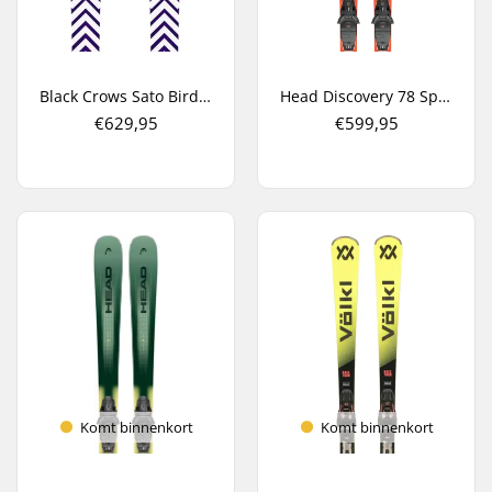
Black Crows Sato Birdie All Mountain Ski's
Head Discovery 78 Sport + PR 11 GW All Mountain Ski's
€629,95
€599,95
Komt binnenkort
Komt binnenkort