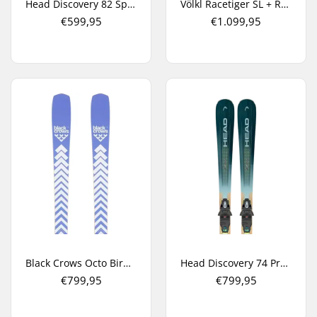
Head Discovery 82 Sport AM + PR 11 GW All Mountain Ski's
Völkl Racetiger SL + Rmotion-T 12 Carve Ski's
€599,95
€1.099,95
Black Crows Octo Birdie All Mountain Ski's
Head Discovery 74 Pro + Protector 11 GW All Mountain Ski's
€799,95
€799,95