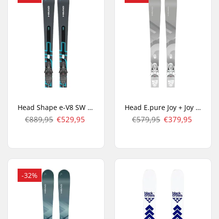
Head Shape e-V8 SW + Protector PR 11 GW All Mountain Ski's
Head E.pure Joy + Joy 9 GW Carve Ski's
€889,95
€529,95
€579,95
€379,95
-32%