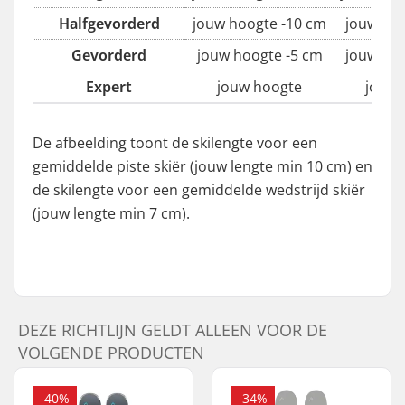
Halfgevorderd
jouw hoogte -10 cm
jouw len
Gevorderd
jouw hoogte -5 cm
jouw len
Expert
jouw hoogte
jouw 
De afbeelding toont de skilengte voor een
gemiddelde piste skiër (jouw lengte min 10 cm) en
de skilengte voor een gemiddelde wedstrijd skiër
(jouw lengte min 7 cm).
DEZE RICHTLIJN GELDT ALLEEN VOOR DE
VOLGENDE PRODUCTEN
-40%
-34%