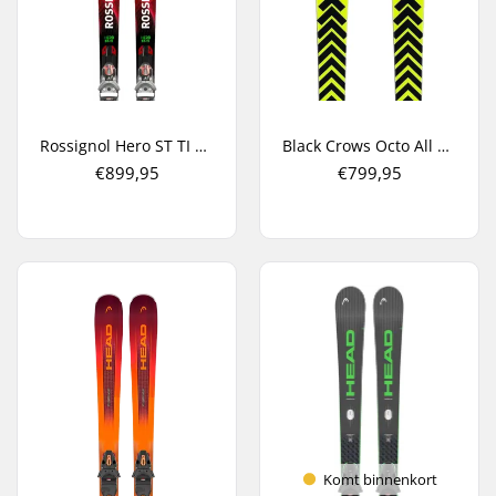
Rossignol Hero ST TI K + NX 12 Carve Ski's
Black Crows Octo All Mountain Ski's
€899,95
€799,95
Komt binnenkort