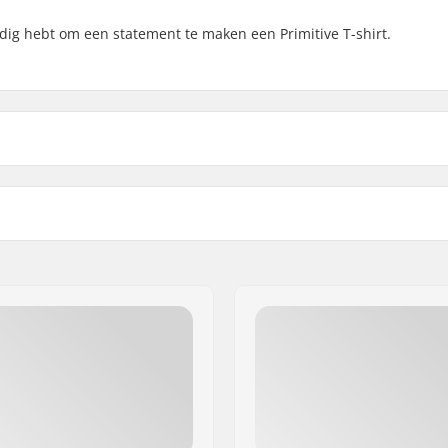
nodig hebt om een statement te maken een Primitive T-shirt.
t
Ontwerp:
k
Materiaal:
eve
Gender: