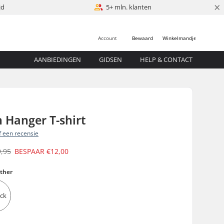
×
jd
5+ mln. klanten
Account
Bewaard
Winkelmandje
AANBIEDINGEN
GIDSEN
HELP & CONTACT
 Hanger T-shirt
jf een recensie
9,95
BESPAAR
€12,00
ather