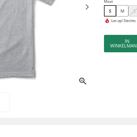
Maat
S
M
L
Let op!
Slechts
IN
WINKELMAN