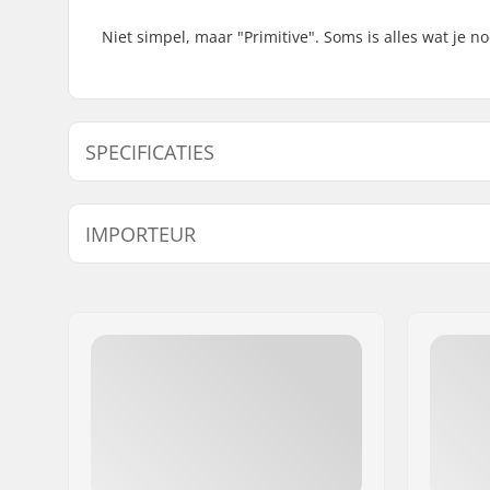
Niet simpel, maar "Primitive". Soms is alles wat je 
SPECIFICATIES
Pasvorm:
Regular Fi
IMPORTEUR
Nek:
Crew Nec
Mouwen:
Short Sle
Naam:
Centrano ApS
Adres:
Omega 6
Postcode:
8382
Woonplaats:
Hinnerup
Land:
Denemarken