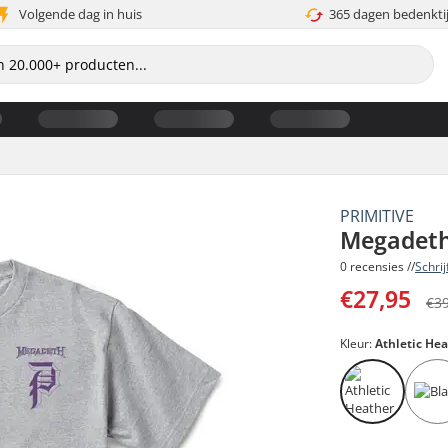
Volgende dag in huis
365 dagen bedenkti
PRIMITIVE
Megadeth
0 recensies //
Schri
€27,95
€3
Kleur:
Athletic He