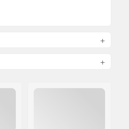
Breast Graphic
,
Back Graphic
100% Cotton
Men