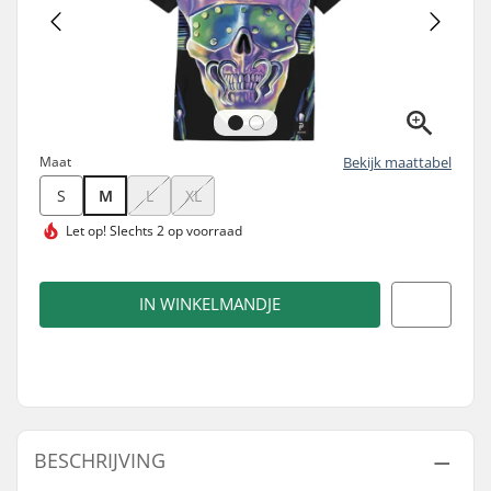
Maat
Bekijk maattabel
S
M
L
XL
Let op!
Slechts 2 op voorraad
IN WINKELMANDJE
BESCHRIJVING