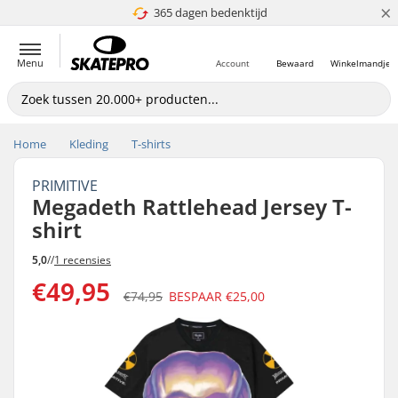
×
365 dagen bedenktijd
4.8 van 5
Menu
Account
Bewaard
Winkelmandje
Home
Kleding
T-shirts
PRIMITIVE
Megadeth Rattlehead Jersey T-
shirt
5,0
//
1 recensies
€49,95
€74,95
BESPAAR
€25,00