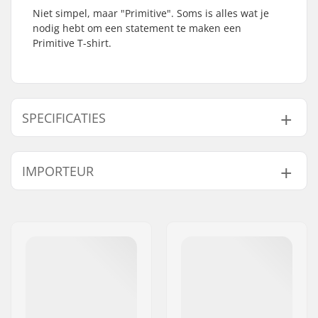
Niet simpel, maar "Primitive". Soms is alles wat je
nodig hebt om een statement te maken een
Primitive T-shirt.
SPECIFICATIES
Pasvorm:
Loose Fit
IMPORTEUR
Nek:
V-Neck
Mouwen:
Short Sleeve
Naam:
Centrano ApS
Ontwerp:
Front Graphic
,
Back
Adres:
Omega 6
Graphic
Postcode:
8382
Materiaal:
Polyester
Woonplaats:
Hinnerup
Gender:
Men
Land:
Denemarken