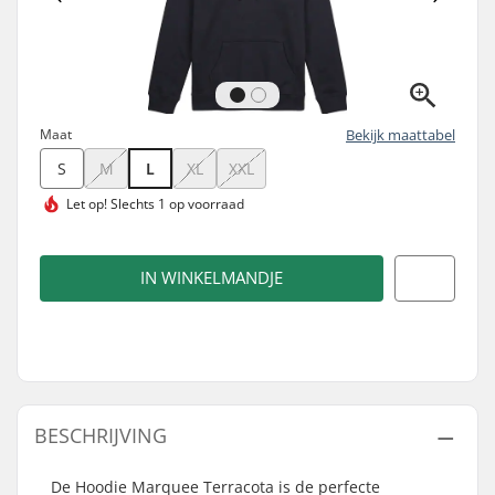
Maat
Bekijk maattabel
S
M
L
XL
XXL
Let op!
Slechts 1 op voorraad
IN WINKELMANDJE
BESCHRIJVING
De Hoodie Marquee Terracota is de perfecte