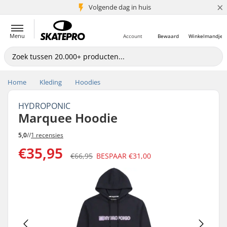
×
Volgende dag in huis
5+ mln. klanten
Menu
Account
Bewaard
Winkelmandje
Home
Kleding
Hoodies
HYDROPONIC
Marquee Hoodie
5,0
//
1 recensies
€35,95
€66,95
BESPAAR
€31,00