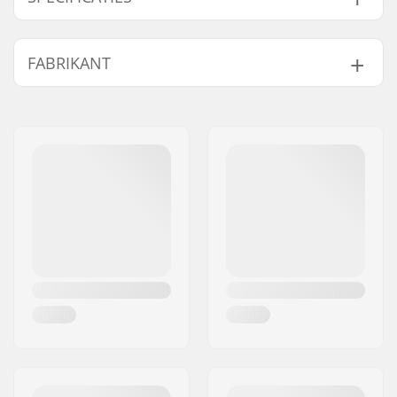
Gender:
Men
,
Unisex
FABRIKANT
Nek:
Hoodie
Design:
Front Graphic
Naam:
Garba Maroubbra S.L.
Materiaal:
Cotton Blend
Adres:
Pol. industrial Mata
Soort:
Pullover Hoodie
Rocafonda
Postcode:
08304
Woonplaats:
Mataro
Land:
Spanje