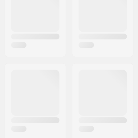
Land:
Duitsland
Frame standover
5.72" (14.5cm)
hoogte:
Niveau:
Beginner
Gewicht:
6.93kg
Frame materiaal:
Hi-ten steel
Zadelpen klem:
Non-integrated
Zadel:
Combo
Band breedte:
2.0"
Pegs:
Niet inbegrepen
As diameter:
10mm
Wiel offset:
26mm
Bar ontwerp:
Two-piece
Bar breedte:
19.7" (50cm)
Upsweep:
2.5°
Backsweep:
9°
Stem type/Lengte:
30mm, Front load