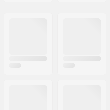
Headsettype:
Integrated 1"
Headtube hoek:
73°
Gear ratio:
25/10
Crank Lengte/Type:
92mm
Driver side:
Right
Crank materiaal:
Aluminium
Bottom Bracket:
BSA 68mm
Pedalen materiaal:
Fiberglass, Nylon
Aantal spaken:
20
Ketting type:
Single speed
Montage:
Gedeeltelijk
gemonteerd
Aanbevolen vanaf:
3 jaar