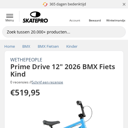
×
365 dagen bedenktijd
4.8 van 5
Menu
Account
Bewaard
Winkelmandje
Home
BMX
BMX Fietsen
Kinder
WETHEPEOPLE
Prime Drive 12" 2026 BMX Fiets
Kind
0 recensies //
Schrijf een recensie
€519,95