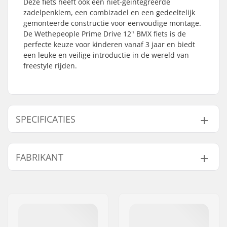
Deze fiets heeft ook een niet-geïntegreerde
zadelpenklem, een combizadel en een gedeeltelijk
gemonteerde constructie voor eenvoudige montage.
De Wethepeople Prime Drive 12" BMX fiets is de
perfecte keuze voor kinderen vanaf 3 jaar en biedt
een leuke en veilige introductie in de wereld van
freestyle rijden.
SPECIFICATIES
Wieldiameter:
12"
FABRIKANT
Frame Top Tube:
12.5" (31.8cm)
Stuur hoogte:
5.15" (13.1cm)
Naam:
We Make Things GmbH
Naaf:
Cassette, Deels-
Adres:
RICHARD-BYRD-STR. 12
gesloten lagers
Postcode:
50829
BMX Rem
V-brake (Achter)
Woonplaats:
Köln
Meegeleverd: