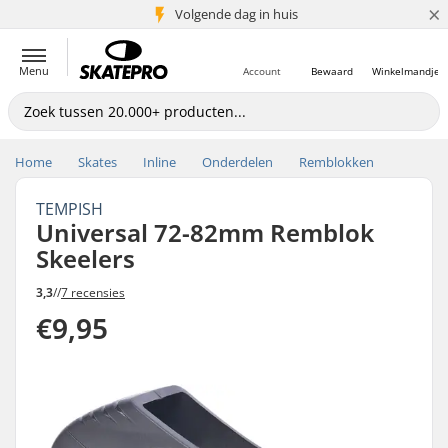
×
Volgende dag in huis
5+ mln. klanten
Menu
Account
Bewaard
Winkelmandje
Home
Skates
Inline
Onderdelen
Remblokken
TEMPISH
Universal 72-82mm Remblok
Skeelers
3,3
//
7 recensies
€9,95