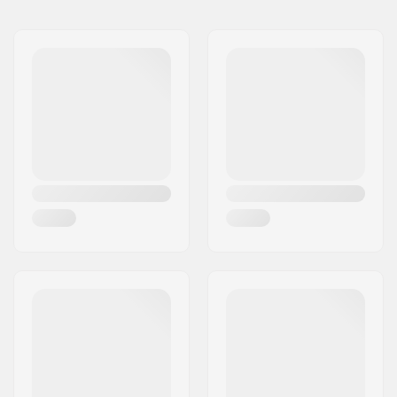
Naam:
TEMPISH s.r.o.
Adres:
Bratrí Wolfu 495/16
Postcode:
779 00
Woonplaats:
Olomouc
Land:
Tsjechië