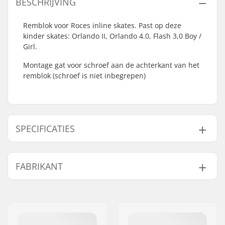
BESCHRIJVING
Remblok voor Roces inline skates. Past op deze
kinder skates: Orlando II, Orlando 4.0, Flash 3,0 Boy /
Girl.
Montage gat voor schroef aan de achterkant van het
remblok (schroef is niet inbegrepen)
SPECIFICATIES
As:
Niet inbegrepen
FABRIKANT
Brake mounting bolt:
Niet inbegrepen
Naam:
Roces Sports s.r.l.
Adres:
Via G. Ferraris, 36
Postcode:
31044