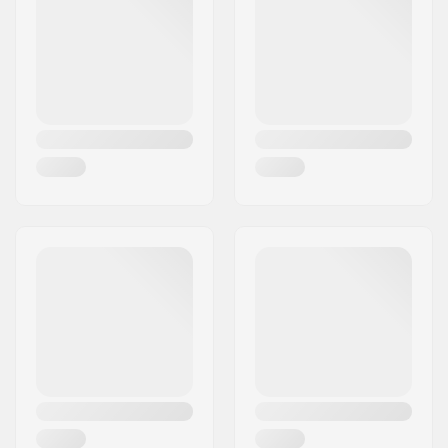
Woonplaats:
Montebelluna
Land:
Italië