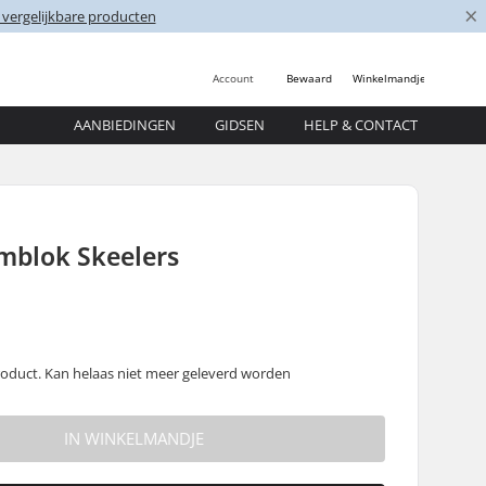
×
 vergelijkbare producten
Account
Bewaard
Winkelmandje
AANBIEDINGEN
GIDSEN
HELP & CONTACT
mblok Skeelers
oduct. Kan helaas niet meer geleverd worden
IN WINKELMANDJE