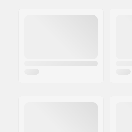
Naam:
EOC Europe GmbH
Adres:
Seeshaupter Str. 62
Postcode:
82377
Woonplaats:
Penzberg, Deutschlan
Land:
Duitsland