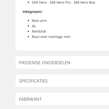
SK8 Hero - Sk8 Hero Pro - Sk8 Hero Boa
Inbegrepen:
Rem arm
As
Remblok
Bout voor montage rem
PASSENDE ONDERDELEN
Vind producten die samen gaan met K2 Junior Rembl
SPECIFICATIES
Gaat samen met
As:
Inclusief
FABRIKANT