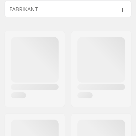
As:
Inclusief
FABRIKANT
Brake mounting bolt:
Inclusief
Naam:
TEMPISH s.r.o.
Adres:
Bratrí Wolfu 495/16
Postcode:
779 00
Woonplaats:
Olomouc
Land:
Tsjechië