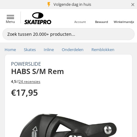
×
Volgende dag in huis
5+ mln. klanten
Menu
Account
Bewaard
Winkelmandje
Home
Skates
Inline
Onderdelen
Remblokken
POWERSLIDE
HABS S/M Rem
4,5
//
24 recensies
€17,95