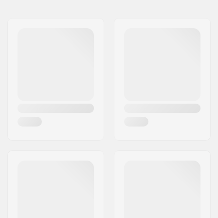
Naam:
Centrano ApS
Max. wieldiameter:
59mm
Adres:
Omega 6
Montage:
UFS
Postcode:
8382
Woonplaats:
Hinnerup
Land:
Denemarken