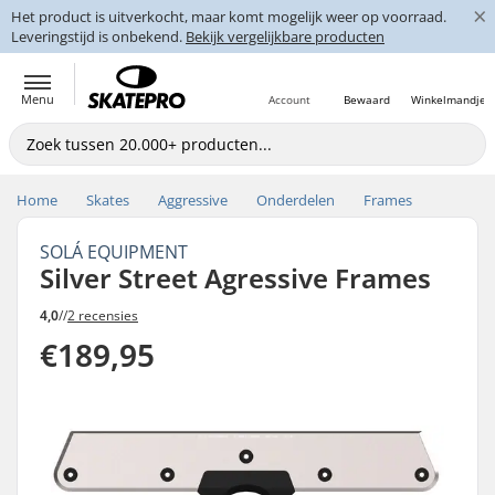
×
Het product is uitverkocht, maar komt mogelijk weer op voorraad.
Leveringstijd is onbekend.
Bekijk vergelijkbare producten
Menu
Account
Bewaard
Winkelmandje
Home
Skates
Aggressive
Onderdelen
Frames
SOLÁ EQUIPMENT
Silver Street Agressive Frames
4,0
//
2 recensies
€189,95