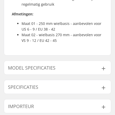
regelmatig gebruik
Afmetingen:
Maat 01 - 250 mm wielbasis - aanbevolen voor
US 6 - 9 / EU 38 - 42
Maat 02 - wielbasis 270 mm - aanbevolen voor
VS 9 - 12 / EU 42 - 45
MODEL SPECIFICATIES
Model
Wielbasis
SPECIFICATIES
S/M - 38-42
250mm
M/L - 42-45
270mm
Frame type:
Laag, Vlak setup, 4-
IMPORTEUR
wielig
Spacers:
Niet inbegrepen