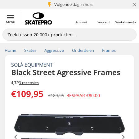
×
Volgende dag in huis
5+ mln. klanten
Menu
Account
Bewaard
Winkelmandje
Home
Skates
Aggressive
Onderdelen
Frames
SOLÁ EQUIPMENT
Black Street Agressive Frames
4,7
//
3 recensies
€109,95
€189,95
BESPAAR
€80,00