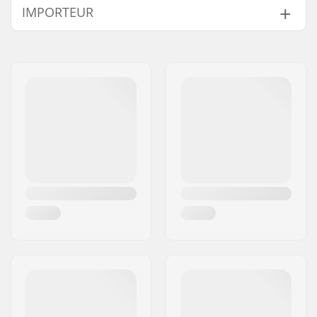
IMPORTEUR
Gaat samen met
wielig
Spacers:
Niet inbegrepen
Naam:
Centrano ApS
Wielbasis:
250mm
Adres:
Omega 6
Max. wieldiameter:
59mm
Postcode:
8382
Montage:
UFS
Woonplaats:
Hinnerup
Land:
Denemarken