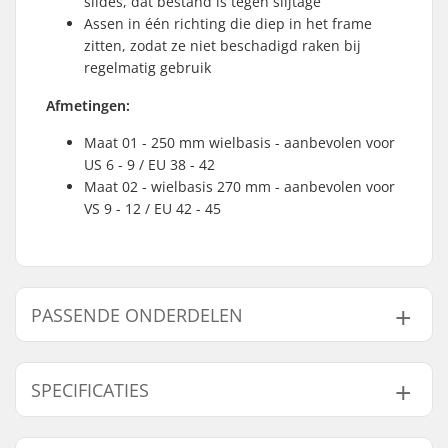
slides, dat bestand is tegen slijtage
Assen in één richting die diep in het frame
zitten, zodat ze niet beschadigd raken bij
regelmatig gebruik
Afmetingen:
Maat 01 - 250 mm wielbasis - aanbevolen voor
US 6 - 9 / EU 38 - 42
Maat 02 - wielbasis 270 mm - aanbevolen voor
VS 9 - 12 / EU 42 - 45
PASSENDE ONDERDELEN
Vind producten die samen gaan met Solá Black
Street Agressive Frames:
SPECIFICATIES
Frame type:
Laag, Vlak setup, 4-