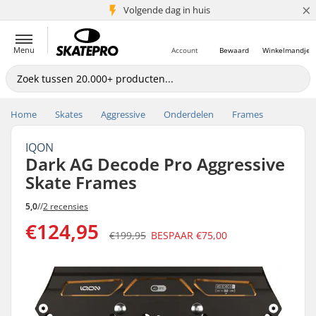
×
Volgende dag in huis
5+ mln. klanten
Menu
Account
Bewaard
Winkelmandje
Home
Skates
Aggressive
Onderdelen
Frames
IQON
Dark AG Decode Pro Aggressive
Skate Frames
5,0
//
2 recensies
€124,95
€199,95
BESPAAR
€75,00