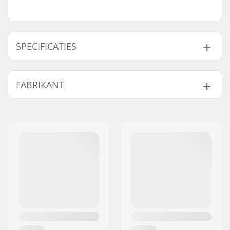
SPECIFICATIES
Frame type:
Rockered setup
FABRIKANT
Spacers:
Niet inbegrepen
Lagerprecisie:
IQON Decode
Naam:
Powerslide
Frame materiaal:
Aluminium, 7000
Sportartikelvertriebs GmbH
Series
Adres:
Esbachgraben 1
Wielbasis:
243mm
Postcode:
95463
Max. wieldiameter:
80mm
Woonplaats:
Bindlach
Montage:
UFS
Land:
Duitsland