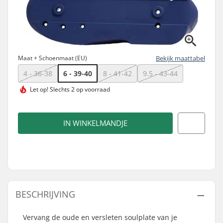
Maat + Schoenmaat (EU)
Bekijk maattabel
4 - 36-38
6 - 39-40
8 - 41-42
9.5 - 43-44
Let op!
Slechts 2 op voorraad
IN WINKELMANDJE
BESCHRIJVING
Vervang de oude en versleten soulplate van je