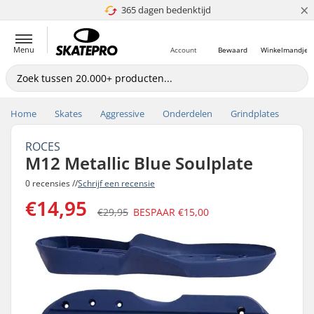
×
365 dagen bedenktijd
4.8 van 5
Menu
Account
Bewaard
Winkelmandje
Home
Skates
Aggressive
Onderdelen
Grindplates
ROCES
M12 Metallic Blue Soulplate
0 recensies //
Schrijf een recensie
€14,95
€29,95
BESPAAR
€15,00