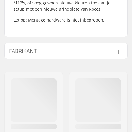
M12's, of voeg gewoon nieuwe kleuren toe aan je
setup met een nieuwe grindplate van Roces.
Let op: Montage hardware is niet inbegrepen.
FABRIKANT
Naam:
Roces Sports s.r.l.
Adres:
Via G. Ferraris, 36
Postcode:
31044
Woonplaats:
Montebelluna
Land:
Italië