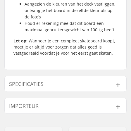
Aangezien de kleuren van het deck vastliggen,
ontvang je het board in dezelfde kleur als op
de foto’s
Houd er rekening mee dat dit board een
maximaal gebruikersgewicht van 100 kg heeft
Let op:
Wanneer je een compleet skateboard koopt,
moet je er altijd voor zorgen dat alles goed is
vastgedraaid voordat je voor het eerst gaat skaten.
SPECIFICATIES
Deck breedte:
8.125" (20.6cm)
IMPORTEUR
Deck lengte:
31.75" (80.6cm)
Wielbasis:
14" (35.6cm)
Naam:
Centrano ApS
Deck materiaal:
Canadees esdoorn, 7-
Adres:
Omega 6
ply