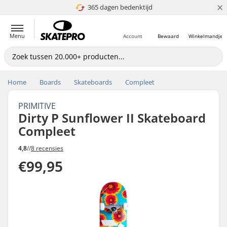
×
365 dagen bedenktijd
4.8 van 5
Menu
Account
Bewaard
Winkelmandje
Home
Boards
Skateboards
Compleet
PRIMITIVE
Dirty P Sunflower II Skateboard
Compleet
4,8
//
8 recensies
€99,95