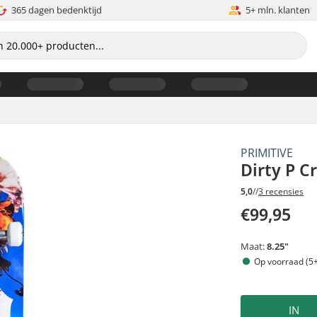
365 dagen bedenktijd
5+ mln. klanten
PRIMITIVE
Dirty P C
5,0
//
3 recensies
€99,95
Maat:
8.25"
Op voorraad (5+
IN