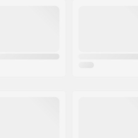
jmd
Truck-type:
ktail
Griptape:
Max. toelaatbaar gewicht: