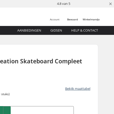
×
4.8 van 5
Account
Bewaard
Winkelmandje
AANBIEDINGEN
GIDSEN
HELP & CONTACT
reation Skateboard Compleet
Bekijk maattabel
 stuks)