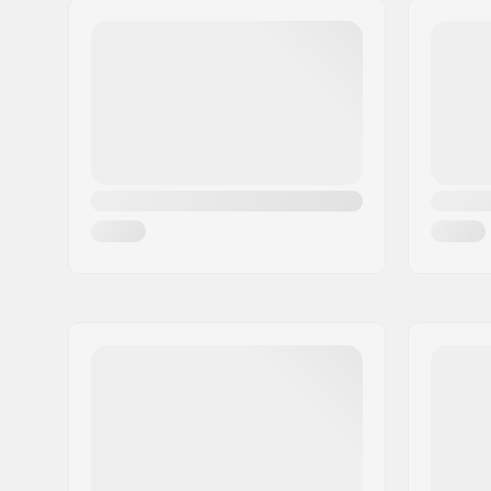
Extra materialen:
Koud geli
Postcode:
8382
Deck specificaties:
Double kic
Woonplaats:
Hinnerup
Wieldiameter:
52mm
Land:
Denemarken
Wielhardheid:
98A