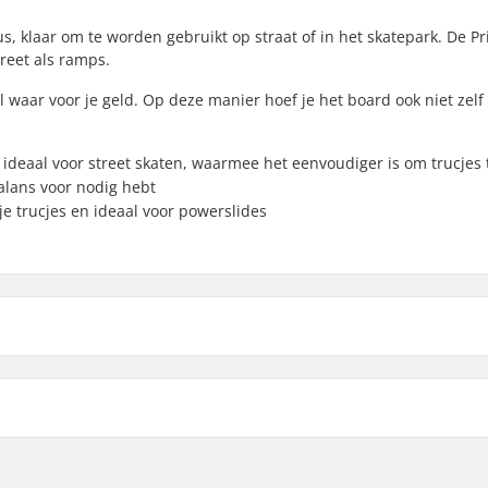
us, klaar om te worden gebruikt op straat of in het skatepark. De Pr
treet als ramps.
 waar voor je geld. Op deze manier hoef je het board ook niet zelf 
ideaal voor street skaten, waarmee het eenvoudiger is om trucjes
alans voor nodig hebt
je trucjes en ideaal voor powerslides
cm)
Wielmateriaal:
.6cm)
Lagerprecisie:
cm)
Deck Kleuren:
esdoorn, 7-ply
Concave: