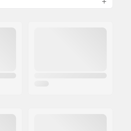
ABEC-5
Vaste kleuren
Medium
Standaard kingpin, Standaard
hanger
Pre-gripped
100 kg