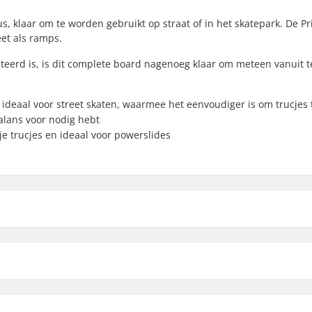
us, klaar om te worden gebruikt op straat of in het skatepark. De Pr
eet als ramps.
teerd is, is dit complete board nagenoeg klaar om meteen vanuit t
ideaal voor street skaten, waarmee het eenvoudiger is om trucjes
alans voor nodig hebt
je trucjes en ideaal voor powerslides
7.75"
dte
8"
cm)
Wielmateriaal: