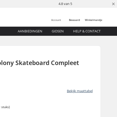
×
4.8 van 5
Account
Bewaard
Winkelmandje
AANBIEDINGEN
GIDSEN
HELP & CONTACT
Colony Skateboard Compleet
Bekijk maattabel
 stuks)