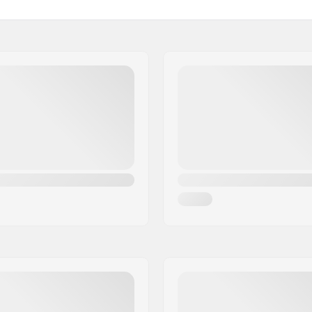
cm)
Lagerprecisie:
esdoorn, 7-ply
Deck Kleuren:
jmd
Concave:
ktail
Truck-type:
Griptape:
Max. toelaatbaar gewicht: