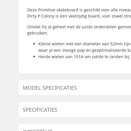
Deze Primitive skateboard is geschikt voor alle nivea
Dirty P Colony is een veelzijdig board, voor zowel str
Omdat hij al geheel met de juiste onderdelen gemon
gebruiken.
Kleine wielen met een diameter van 52mm zijn 
waar je een stevige pop en geoptimaliseerde b
Harde wielen van 101A om solide te landen bij 
MODEL SPECIFICATIES
Model
Deck bree
SPECIFICATIES
Deck lengte:
31.5" (80