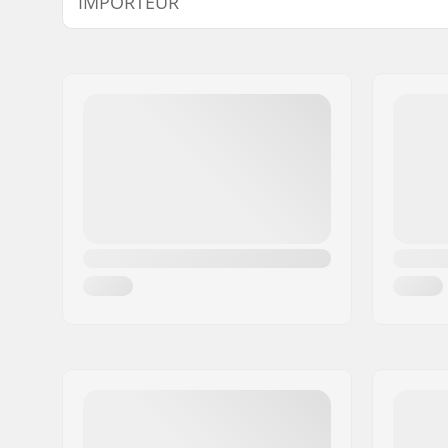
IMPORTEUR
Wielbasis:
14" (35.6
Deck materiaal:
Canadees 
Naam:
Centrano ApS
Extra materialen:
Koud geli
Adres:
Omega 6
Deck specificaties:
Double kic
Postcode:
8382
Wieldiameter:
52mm
Woonplaats:
Hinnerup
Wielhardheid:
101A
Land:
Denemarken