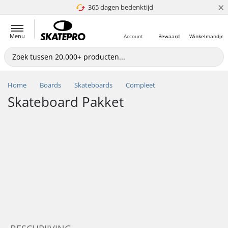
×
365 dagen bedenktijd
4.8 van 5
Menu
Account
Bewaard
Winkelmandje
Home
Boards
Skateboards
Compleet
Skateboard Pakket