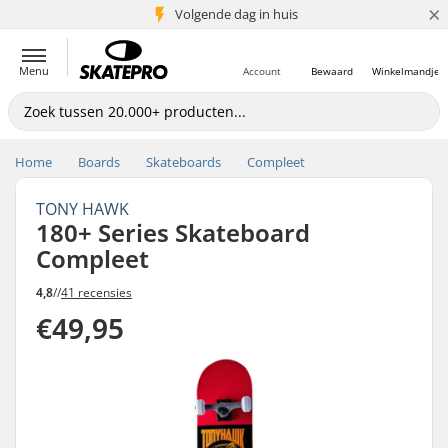
×
Volgende dag in huis
5+ mln. klanten
Menu
Account
Bewaard
Winkelmandje
Home
Boards
Skateboards
Compleet
TONY HAWK
180+ Series Skateboard
Compleet
4,8
//
41 recensies
€49,95