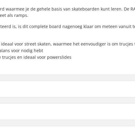
rd waarmee je de gehele basis van skateboarden kunt leren. De R
reet als ramps.
teerd is, is dit complete board nagenoeg klaar om meteen vanuit t
ideaal voor street skaten, waarmee het eenvoudiger is om trucjes
alans voor nodig hebt
e trucjes en ideaal voor powerslides
7.5"
-
 lengte
Wielbasis
7.75"
7.75"
(76cm)
13.875" (35.2cm)
8"
8" (2
 Esdoorn, 7-ply
Lagerprecisie:
Concave: