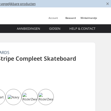
×
 vergelijkbare producten
Account
Bewaard
Winkelmandje
AANBIEDINGEN
GIDSEN
HELP & CONTACT
ARDS
Stripe Compleet Skateboard