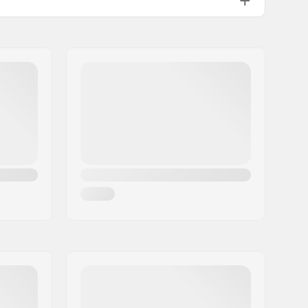
Standaard kingpin, Standaard
hanger
Not Specified
Pre-gripped
60 kg