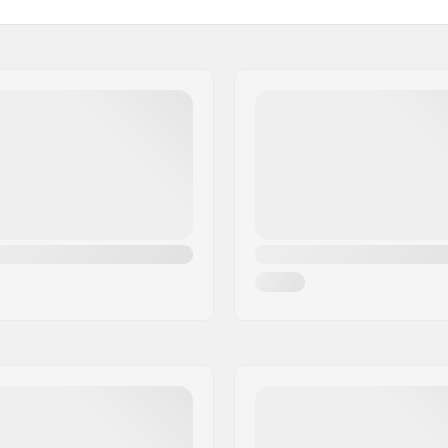
ktail
Truck-type:
Bushings:
Griptape:
n, SHR
Max. toelaatbaar gewicht: