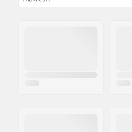
Deck specificaties:
Double kic
Naam:
Centrano ApS
Wieldiameter:
52mm
Adres:
Omega 6
Wielhardheid:
99A
Postcode:
8382
Wielmateriaal:
PU gegote
Woonplaats:
Hinnerup
Land:
Denemarken