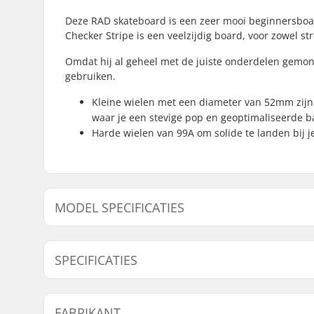
Deze RAD skateboard is een zeer mooi beginnersboa
Checker Stripe is een veelzijdig board, voor zowel st
Omdat hij al geheel met de juiste onderdelen gemon
gebruiken.
Kleine wielen met een diameter van 52mm zijn 
waar je een stevige pop en geoptimaliseerde b
Harde wielen van 99A om solide te landen bij j
MODEL SPECIFICATIES
Model
Deck breedte
Deck
SPECIFICATIES
7.25"
7.25" (18.4cm)
30" 
Deck materiaal:
Hard Rock
FABRIKANT
Extra materialen:
Hout