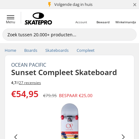
×
Volgende dag in huis
5+ mln. klanten
Menu
Account
Bewaard
Winkelmandje
Home
Boards
Skateboards
Compleet
OCEAN PACIFIC
Sunset Compleet Skateboard
4,7
//
27 recensies
€54,95
€79,95
BESPAAR
€25,00