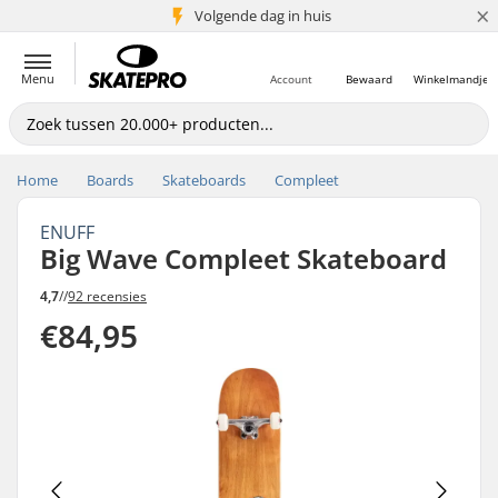
×
Volgende dag in huis
5+ mln. klanten
Menu
Account
Bewaard
Winkelmandje
Home
Boards
Skateboards
Compleet
ENUFF
Big Wave Compleet Skateboard
4,7
//
92 recensies
€84,95