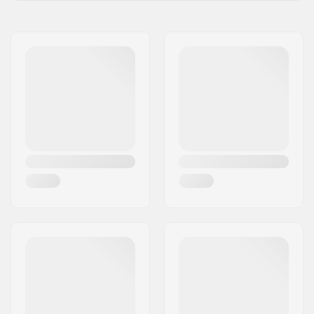
Deck materiaal:
Esdoorn, 7-ply
Naam:
Centrano ApS
Extra materialen:
American stiff glue
Adres:
Omega 6
Deck specificaties:
Double kicktail
Postcode:
8382
Wieldiameter:
53mm
Woonplaats:
Hinnerup
Wielhardheid:
99A
Land:
Denemarken
Wielmateriaal:
PU gegoten
Lagerprecisie:
ABEC-7
Deck Kleuren:
Vaste kleuren
Concave:
Medium
Truck-type:
Standaard kingpin,
Standaard hanger
Hangerbreedte:
139mm (5.5")
Asbreedte:
8"
Bushings:
95A
Griptape:
Pre-gripped
Max. toelaatbaar
100 kg
gewicht: