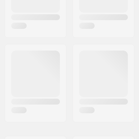
Deck Kleuren:
Vaste kleuren
Concave:
Medium
Truck-type:
Standaard kingpin,
Standaard hanger
Bushings:
88A
Griptape:
Pre-gripped
Max. toelaatbaar
90 kg
gewicht: