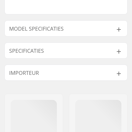
MODEL SPECIFICATIES
Model
Deck breedte
Wielbasis
SPECIFICATIES
7.75"
7.75" (19.7cm)
13.875" (35.2cm)
8"
8" (20.3cm)
14" (35.6cm)
Deck lengte:
31.5" (80cm)
IMPORTEUR
Deck materiaal:
Hard Rock Esdoorn, 7-
ply
Naam:
Centrano ApS
Deck specificaties:
Double kicktail
Adres:
Omega 6
Wieldiameter:
52mm
Postcode:
8382
Wielbreedte:
32mm
Woonplaats:
Hinnerup
Wielhardheid:
99A
Land:
Denemarken
Wielmateriaal:
PU gegoten
Lagerprecisie:
ABEC-7