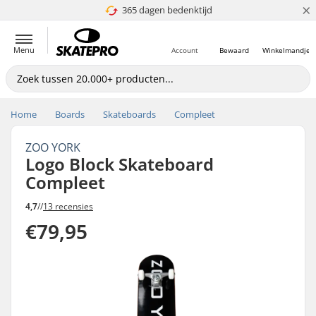
×
365 dagen bedenktijd
4.8 van 5
Menu
Account
Bewaard
Winkelmandje
Home
Boards
Skateboards
Compleet
ZOO YORK
Logo Block Skateboard
Compleet
4,7
//
13 recensies
€79,95