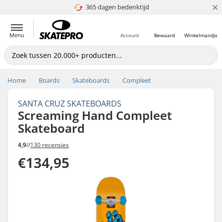
×
365 dagen bedenktijd
4.8 van 5
Menu
Account
Bewaard
Winkelmandje
Home
Boards
Skateboards
Compleet
SANTA CRUZ SKATEBOARDS
Screaming Hand Compleet
Skateboard
4,9
//
130 recensies
€134,95