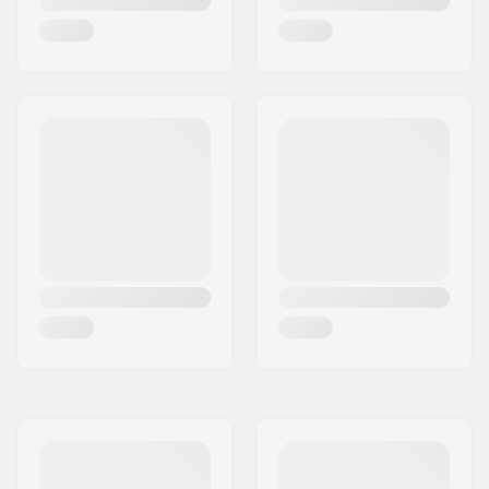
Truck-type:
Standaard kingpin,
Standaard hanger
Hangerbreedte:
130mm (5.1")
Bushings:
90A
Griptape:
Pre-gripped
Max. toelaatbaar
100 kg
gewicht: