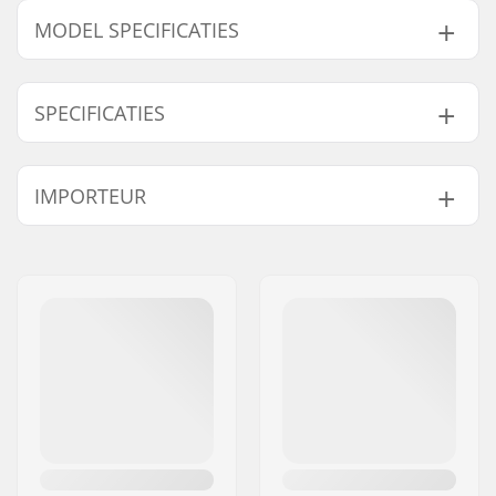
MODEL SPECIFICATIES
Model
Deck breedte
Deck lengte
SPECIFICATIES
7.25"
7.25" (18.4cm)
29.5" (75cm)
7.75"
7.75" (19.7cm)
31.5" (80cm)
Deck materiaal:
Esdoorn, 7-ply
IMPORTEUR
Extra materialen:
American stiff glue
Deck specificaties:
Double kicktail
Naam:
Centrano ApS
Wieldiameter:
54mm
Adres:
Omega 6
Wielbreedte:
34mm
Postcode:
8382
Wielhardheid:
90A
Woonplaats:
Hinnerup
Wielmateriaal:
PU gegoten, SHR
Land:
Denemarken
Lagerprecisie:
ABEC-9
Deck Kleuren:
Vaste kleuren
Concave:
Medium
Truck-type:
Standaard kingpin,
Standaard hanger