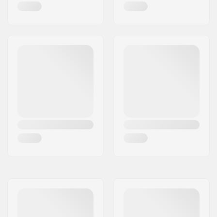
Hangerbreedte:
129mm (5")
Bushings:
96A, SHR
Griptape:
Pre-gripped
Max. toelaatbaar
100 kg
gewicht: