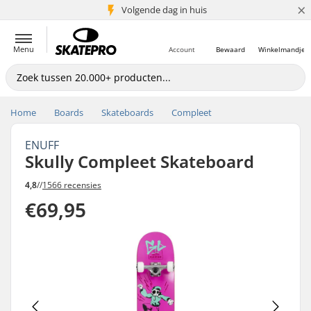
×
Volgende dag in huis
5+ mln. klanten
Menu
Account
Bewaard
Winkelmandje
Home
Boards
Skateboards
Compleet
ENUFF
Skully Compleet Skateboard
4,8
//
1566 recensies
€69,95