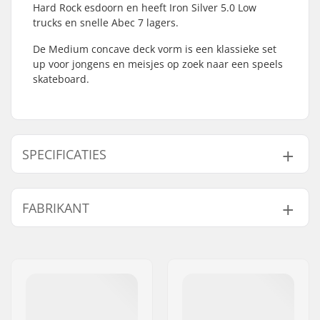
Hard Rock esdoorn en heeft Iron Silver 5.0 Low
trucks en snelle Abec 7 lagers.
De Medium concave deck vorm is een klassieke set
up voor jongens en meisjes op zoek naar een speels
skateboard.
SPECIFICATIES
Deck breedte:
7.87" (20cm)
FABRIKANT
Deck lengte:
31.6" (80.3cm)
Deck materiaal:
Hard Rock Esdoorn, 7-
Naam:
HLC SB DISTRIBUTION SL
ply
Adres:
Industrial state Lintzirin,
Extra materialen:
Koud gelijmd
Gaina Plot E
Deck specificaties:
Double kicktail
Postcode:
P.C 20180 Oiarzun
Wieldiameter:
50mm
Woonplaats:
OIARTZUN