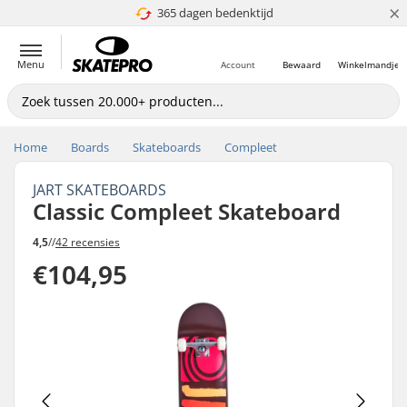
×
365 dagen bedenktijd
4.8 van 5
Menu
Account
Bewaard
Winkelmandje
Home
Boards
Skateboards
Compleet
JART SKATEBOARDS
Classic Compleet Skateboard
4,5
//
42 recensies
€104,95