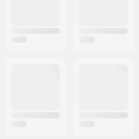
Wielhardheid:
100A
Land:
Spanje
Wielmateriaal:
PU gegoten, SHR
Lagerprecisie:
ABEC-7
Deck Kleuren:
Vaste kleuren
Concave:
Medium
Truck-type:
Standaard kingpin,
Standaard hanger
Hangerbreedte:
127mm (5")
Bushings:
Not Specified
Griptape:
Pre-gripped
Max. toelaatbaar
100 kg
gewicht: