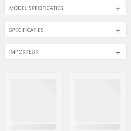
MODEL SPECIFICATIES
Model
Deck breedte
Deck lengte
SPECIFICATIES
7.25"
7.25" (18.4cm)
29.5" (75cm)
7.75"
7.75" (19.7cm)
31" (78.7cm)
Deck materiaal:
Chinees esdoorn, 7-
IMPORTEUR
ply
Extra materialen:
American stiff glue
Naam:
Centrano ApS
Deck specificaties:
Double kicktail
Adres:
Omega 6
Wieldiameter:
54mm
Postcode:
8382
Wielbreedte:
34mm
Woonplaats:
Hinnerup
Wielhardheid:
100A
Land:
Denemarken
Wielmateriaal:
PU gegoten, SHR
Lagerprecisie:
ABEC-7
Deck Kleuren:
Vaste kleuren
Concave:
Medium
Truck-type:
Standaard kingpin,