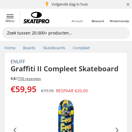
×
Volgende dag in huis
5+ mln. klanten
Menu
Account
Bewaard
Winkelmandje
Home
Boards
Skateboards
Compleet
ENUFF
Graffiti II Compleet Skateboard
4,8
//
750 recensies
€59,95
€79,95
BESPAAR
€20,00