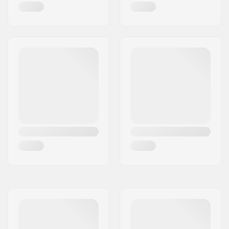
Standaard hanger
Hangerbreedte:
129mm (5")
Bushings:
96A
Griptape:
Pre-gripped
Gewicht:
2330g
Max. toelaatbaar
100 kg
gewicht: