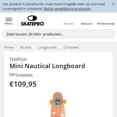
×
Het product is uitverkocht, maar komt mogelijk weer op voorraad.
Leveringstijd is onbekend.
Bekijk vergelijkbare producten
Menu
Account
Bewaard
Winkelmandje
Home
Boards
Longboards
Compleet
TEMPISH
Mini Nautical Longboard
5,0
//
3 recensies
€109,95