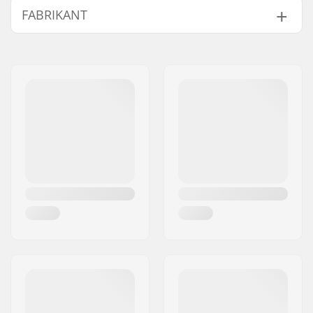
FABRIKANT
Deck lengte:
33" (83cm)
Deck materiaal:
Esdoorn, 5-ply
Naam:
TEMPISH s.r.o.
Extra materialen:
Bamboe, 2-ply
Adres:
Bratrí Wolfu 495/16
Deck specificaties:
Double kicktail
Postcode:
779 00
Griptape:
Pre-gripped
Woonplaats:
Olomouc
Truck-type:
Inverted kingpin
Land:
Tsjechië
Hangerbreedte:
152mm (6")
Bushings:
92A, SHR
Wieldiameter:
70mm
Wielbreedte:
51mm
Wielhardheid:
78A
Wielmateriaal:
PU gegoten
Lagerprecisie:
ABEC-7
Concave:
Medium
Riding Stijl:
Freestyle
, Freeride
Max. toelaatbaar
100 kg