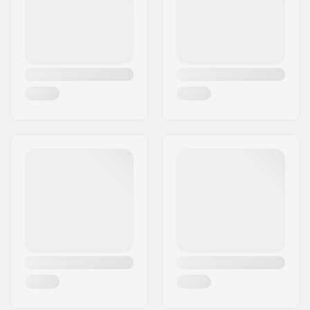
Land:
Totaalgewicht van de
Duitsland
765
schep:
Schep Lengte
60cm
Ingeklapt:
Schep Lengte
80cm
Uitgeklapt: