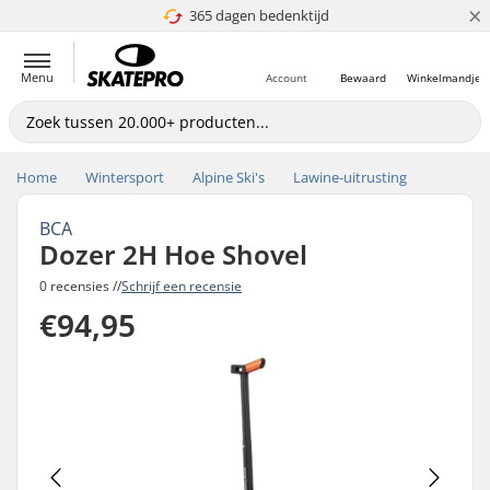
×
365 dagen bedenktijd
4.8 van 5
Menu
Account
Bewaard
Winkelmandje
Home
Wintersport
Alpine Ski's
Lawine-uitrusting
BCA
Dozer 2H Hoe Shovel
0 recensies //
Schrijf een recensie
€94,95