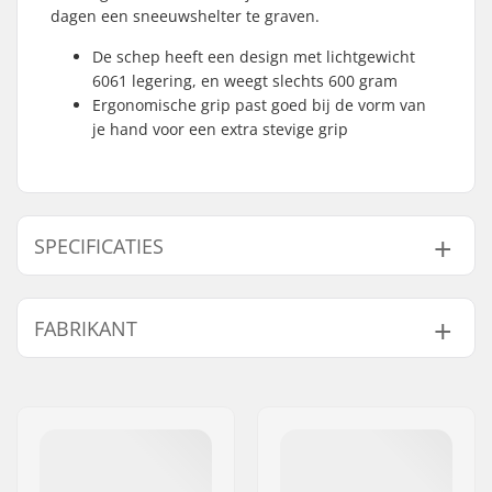
dagen een sneeuwshelter te graven.
De schep heeft een design met lichtgewicht
6061 legering, en weegt slechts 600 gram
Ergonomische grip past goed bij de vorm van
je hand voor een extra stevige grip
SPECIFICATIES
Lawineschep
Ergonomische grip,
FABRIKANT
Specificaties:
Certification: UIAA
156 Avalanche Shovel
Naam:
EOC Europe GmbH
Stan, Lichtgewicht
Adres:
Seeshaupter Str. 62
6061 alloy ontwerp
Postcode:
82377
Handgreep Lengte
60cm
Woonplaats:
Penzberg
Uitgeklapt: