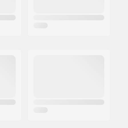
2.4 cm
wen:
Handle & shaft 16in (41cm)