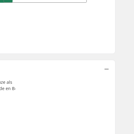
uze als
nde en B-