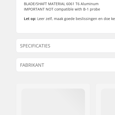
BLADE/SHAFT MATERIAL 6061 T6 Aluminum
IMPORTANT NOT compatible with B-1 probe
Let op:
Leer zelf, maak goede beslissingen en doe ke
SPECIFICATIES
Lawineschep Specificaties:
Ergonomis
FABRIKANT
6061 allo
heat-trea
Naam:
EOC Europe GmbH
Lawinepieper Specificaties:
Batterijen
Adres:
Seeshaupter Str. 62
Patenten 
Postcode:
82377
Sonde Specificaties:
Dieptemar
Woonplaats:
Penzberg
zonder lo
Land:
Duitsland
Handgreep Lengte Uitgeklapt:
Totaalgewicht van de schep:
1.3 lbs / 