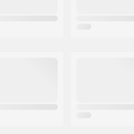
0 in / 24.9 cm x 25.4 cm
310 g
Handvat Lengte Opgevou