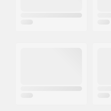
Breedte blad (Cm):
9.8 in x 1
Gewicht van de sonde:
10.9 oz / 