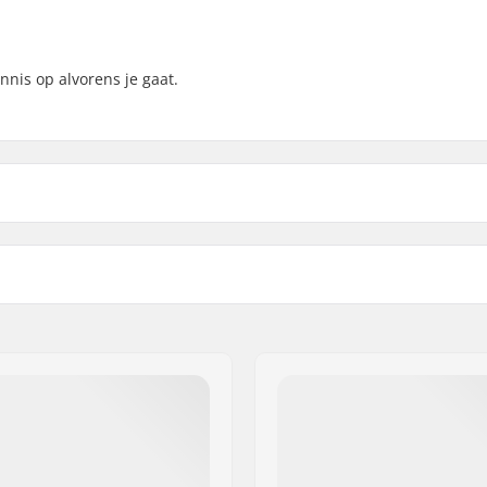
nnis op alvorens je gaat.
che grip, Lichtgewicht
Lengte:
y ontwerp, Strong and
Ingeklapte Lengte:
ted construction
Sonde Diameter:
 - drie AAA alkaline,
Lawinepieper Frequentie:
en Licenties US
Lawinepieper Maximum B
kering, Praktisch design
Transceiver Search Strip:
sse kabels
Lawinepieper Gewicht:
Handle & shaft 22.25in (57 cm)
600 g
Lawinepieper Afmetingen