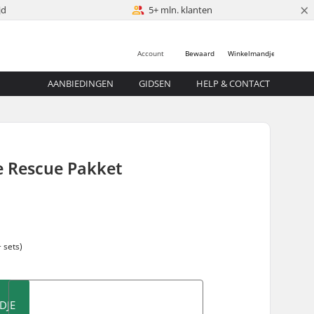
×
jd
5+ mln. klanten
Account
Bewaard
Winkelmandje
AANBIEDINGEN
GIDSEN
HELP & CONTACT
e Rescue Pakket
 sets)
DJE