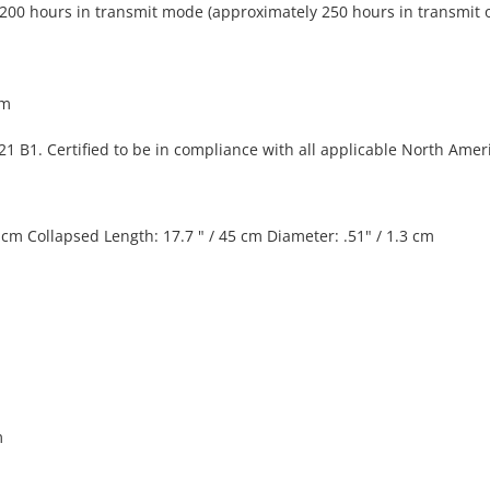
00 hours in transmit mode (approximately 250 hours in transmit o
cm
 B1. Certified to be in compliance with all applicable North Amer
 cm Collapsed Length: 17.7 " / 45 cm Diameter: .51" / 1.3 cm
m
m