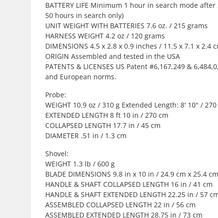
BATTERY LIFE Minimum 1 hour in search mode after 2
50 hours in search only)
UNIT WEIGHT WITH BATTERIES 7.6 oz. / 215 grams
HARNESS WEIGHT 4.2 oz / 120 grams
DIMENSIONS 4.5 x 2.8 x 0.9 inches / 11.5 x 7.1 x 2.4 
ORIGIN Assembled and tested in the USA
PATENTS & LICENSES US Patent #6,167,249 & 6,484,021
and European norms.
Probe:
WEIGHT 10.9 oz / 310 g Extended Length: 8' 10" / 270
EXTENDED LENGTH 8 ft 10 in / 270 cm
COLLAPSED LENGTH 17.7 in / 45 cm
DIAMETER .51 in / 1.3 cm
Shovel:
WEIGHT 1.3 lb / 600 g
BLADE DIMENSIONS 9.8 in x 10 in / 24.9 cm x 25.4 c
HANDLE & SHAFT COLLAPSED LENGTH 16 in / 41 cm
HANDLE & SHAFT EXTENDED LENGTH 22.25 in / 57 c
ASSEMBLED COLLAPSED LENGTH 22 in / 56 cm
ASSEMBLED EXTENDED LENGTH 28.75 in / 73 cm