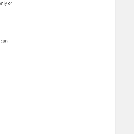
nly or
ican