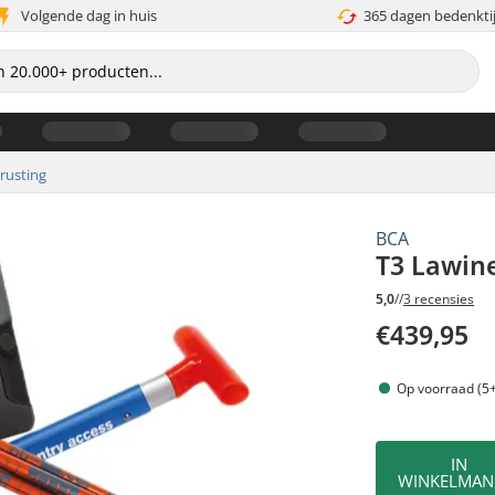
Volgende dag in huis
365 dagen bedenkti
rusting
BCA
T3 Lawin
5,0
//
3 recensies
€439,95
Op voorraad (5+
IN
WINKELMAN