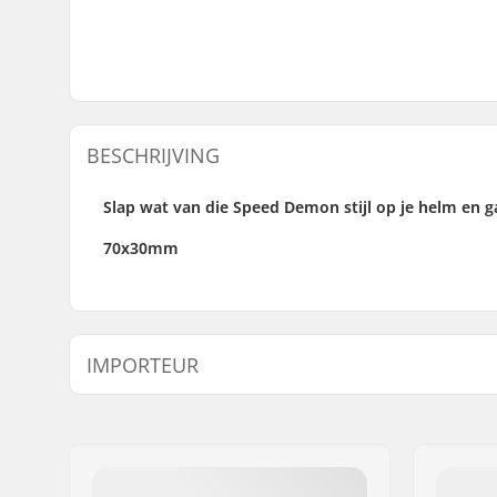
BESCHRIJVING
Slap wat van die Speed Demon stijl op je helm en 
70x30mm
IMPORTEUR
Naam:
Centrano ApS
Adres:
Omega 6
Postcode:
8382