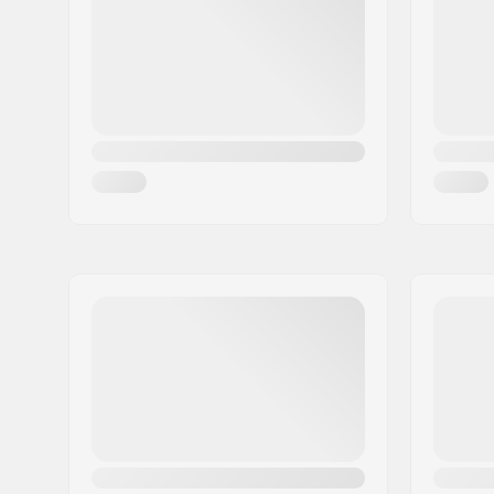
Woonplaats:
Hinnerup
Land:
Denemarken