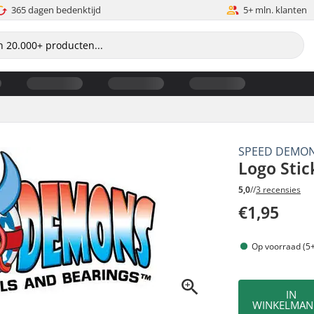
365 dagen bedenktijd
5+ mln. klanten
SPEED DEMO
Logo Stic
5,0
//
3 recensies
€1,95
Op voorraad (5+
IN
WINKELMAN