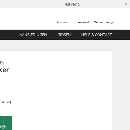
×
4.8 van 5
Account
Bewaard
Winkelmandje
AANBIEDINGEN
GIDSEN
HELP & CONTACT
NS
ker
 stuks)
DJE