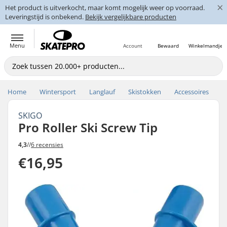
×
Het product is uitverkocht, maar komt mogelijk weer op voorraad.
Leveringstijd is onbekend.
Bekijk vergelijkbare producten
Menu
Account
Bewaard
Winkelmandje
Home
Wintersport
Langlauf
Skistokken
Accessoires
SKIGO
Pro Roller Ski Screw Tip
4,3
//
6 recensies
€16,95