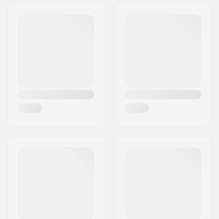
Adres:
Fasadvägen 9
Postcode:
98141
Woonplaats:
Kiruna
Land:
Zweden