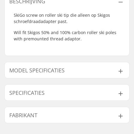
BESCHRIJVING
SkiGo screw on roller ski tip die alleen op Skigos
schroefdraadadapter past.
Will fit Skigos 50% and 100% carbon roller ski poles
with premounted thread adaptor.
MODEL SPECIFICATIES
Model
Binnendiameter
SPECIFICATIES
Blauw
8mm
Zwart
10mm
Binnenste diepte:
25mm
FABRIKANT
Naam:
SkiGO AB