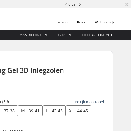
×
4.8 van 5
Account
Bewaard
Winkelmandje
AANBIEDINGEN
GIDSEN
HELP & CONTACT
g Gel 3D Inlegzolen
 (EU)
Bekijk maattabel
 - 37-38
M - 39-41
L - 42-43
XL - 44-45
 1 op voorraad