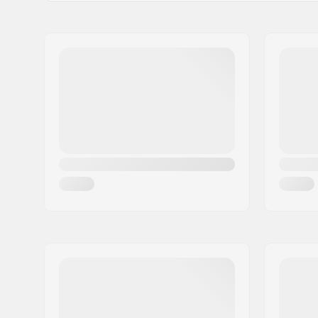
Naam:
Intersurf A/S
Adres:
Formervej 2
Postcode:
6800
Woonplaats:
Varde
Land:
Denemarken