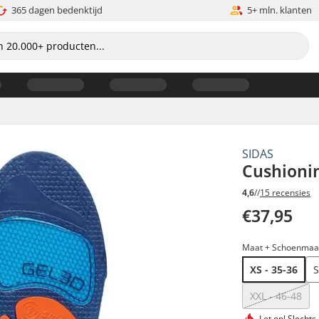
365 dagen bedenktijd
5+ mln. klanten
SIDAS
Cushionin
4,6
//
15 recensies
€37,95
Maat + Schoenmaat
XS - 35-36
S
XXL - 46-48
Let op!
Slechts