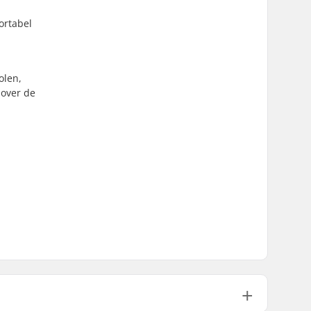
ortabel
olen,
 over de