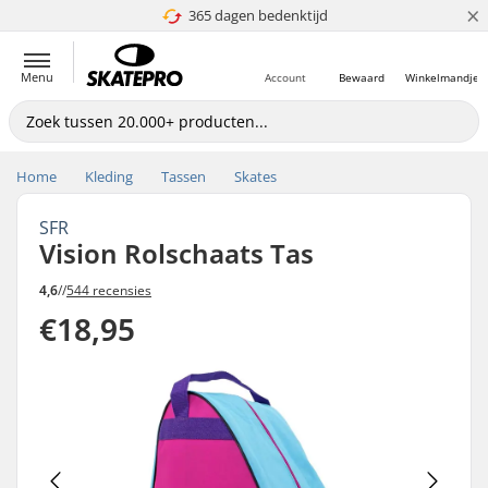
×
365 dagen bedenktijd
4.8 van 5
Menu
Account
Bewaard
Winkelmandje
Home
Kleding
Tassen
Skates
SFR
Vision Rolschaats Tas
4,6
//
544 recensies
€18,95