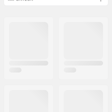
Naam:
Centrano ApS
Adres:
Omega 6
Postcode:
8382
Woonplaats:
Hinnerup
Land:
Denemarken