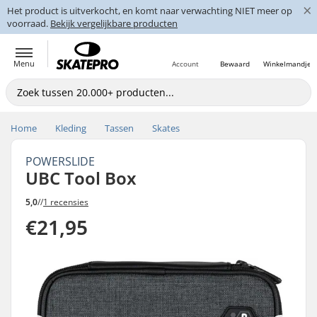
×
Het product is uitverkocht, en komt naar verwachting NIET meer op
voorraad.
Bekijk vergelijkbare producten
Menu
Account
Bewaard
Winkelmandje
Home
Kleding
Tassen
Skates
POWERSLIDE
UBC Tool Box
5,0
//
1 recensies
€21,95