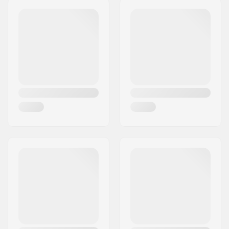
Adres:
Esbachgraben 1
Postcode:
95463
Woonplaats:
Bindlach
Land:
Duitsland