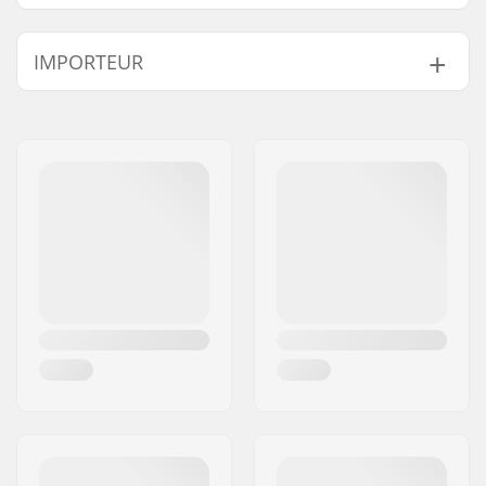
IMPORTEUR
Naam:
Centrano ApS
Adres:
Omega 6
Postcode:
8382
Woonplaats:
Hinnerup
Land:
Denemarken