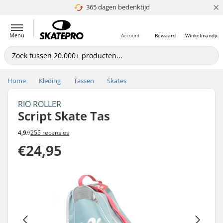
×
365 dagen bedenktijd
4.8 van 5
Menu
Account
Bewaard
Winkelmandje
Home
Kleding
Tassen
Skates
RIO ROLLER
Script Skate Tas
4,9
//
255 recensies
€24,95