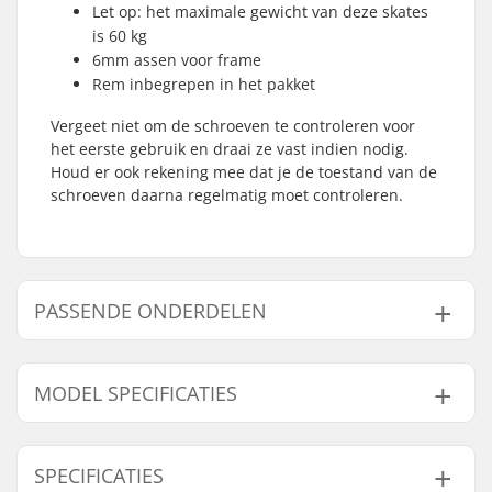
Let op: het maximale gewicht van deze skates
is 60 kg
6mm assen voor frame
Rem inbegrepen in het pakket
Vergeet niet om de schroeven te controleren voor
het eerste gebruik en draai ze vast indien nodig.
Houd er ook rekening mee dat je de toestand van de
schroeven daarna regelmatig moet controleren.
PASSENDE ONDERDELEN
Vind producten die samen gaan met Roces Orlando
III Skeelers Meisje:
MODEL SPECIFICATIES
Model
Wieldiameter
SPECIFICATIES
25-29
64mm