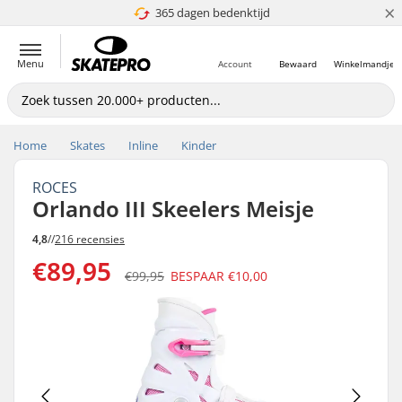
×
365 dagen bedenktijd
4.8 van 5
Menu
Account
Bewaard
Winkelmandje
Home
Skates
Inline
Kinder
ROCES
Orlando III Skeelers Meisje
4,8
//
216 recensies
€89,95
€99,95
BESPAAR
€10,00