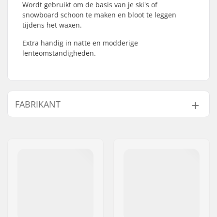
Wordt gebruikt om de basis van je ski's of
snowboard schoon te maken en bloot te leggen
tijdens het waxen.
Extra handig in natte en modderige
lenteomstandigheden.
FABRIKANT
Naam:
All Sport NV
Adres:
Hoge Mauw 175
Postcode:
2370
Woonplaats:
Arendonk
Land:
België