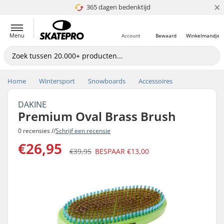
×
365 dagen bedenktijd
4.8 van 5
Menu
Account
Bewaard
Winkelmandje
Home
Wintersport
Snowboards
Accessoires
DAKINE
Premium Oval Brass Brush
0 recensies //
Schrijf een recensie
€26,95
€39,95
BESPAAR
€13,00