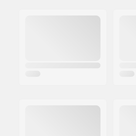
Naam:
Burton Sportartikel GmbH
Adres:
Haller Strasse 111
Postcode:
6020
Woonplaats:
Innsbruck
Land:
Oostenrijk