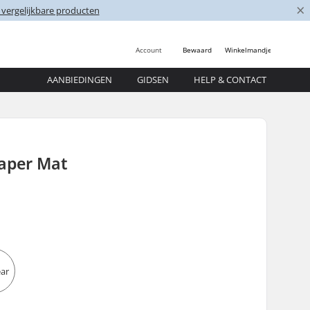
×
 vergelijkbare producten
Account
Bewaard
Winkelmandje
AANBIEDINGEN
GIDSEN
HELP & CONTACT
raper Mat