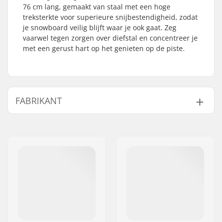
76 cm lang, gemaakt van staal met een hoge
treksterkte voor superieure snijbestendigheid, zodat
je snowboard veilig blijft waar je ook gaat. Zeg
vaarwel tegen zorgen over diefstal en concentreer je
met een gerust hart op het genieten op de piste.
FABRIKANT
Naam:
Burton Sportartikel GmbH
Adres:
Haller Strasse 111
Postcode:
6020
Woonplaats:
Innsbruck
Land:
Oostenrijk