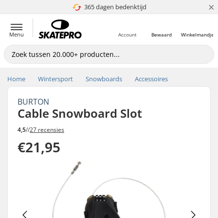
×
365 dagen bedenktijd
4.8 van 5
Menu
Account
Bewaard
Winkelmandje
Home
Wintersport
Snowboards
Accessoires
BURTON
Cable Snowboard Slot
4,5
//
27 recensies
€21,95