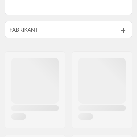
FABRIKANT
Naam:
STM Sport A/S
Adres:
Industrivej 19
Postcode:
8260
Woonplaats:
Viby J
Land:
Denemarken