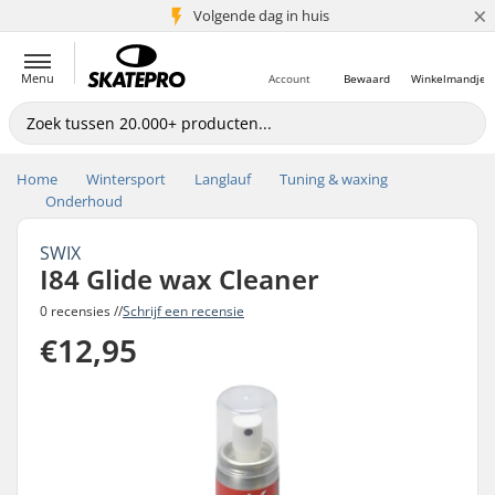
×
Volgende dag in huis
5+ mln. klanten
Menu
Account
Bewaard
Winkelmandje
Home
Wintersport
Langlauf
Tuning & waxing
Onderhoud
SWIX
I84 Glide wax Cleaner
0 recensies //
Schrijf een recensie
€12,95