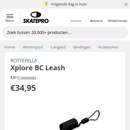
×
Volgende dag in huis
5+ mln. klanten
Menu
Account
Bewaard
Winkelmandje
Home
Wintersport
Langlauf
Bindingen
Accessoires
ROTTEFELLA
Xplore BC Leash
5,0
//
1 recensies
€34,95