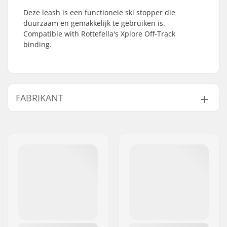
Deze leash is een functionele ski stopper die
duurzaam en gemakkelijk te gebruiken is.
Compatible with Rottefella's Xplore Off-Track
binding.
FABRIKANT
Naam:
Rottefella AS
Adres:
Ringeriksveien 70
Postcode:
3414
Woonplaats:
Lierstranda
Land:
Noorwegen