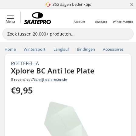
×
365 dagen bedenktijd
4.8 van 5
Menu
Account
Bewaard
Winkelmandje
Home
Wintersport
Langlauf
Bindingen
Accessoires
ROTTEFELLA
Xplore BC Anti Ice Plate
0 recensies //
Schrijf een recensie
€9,95