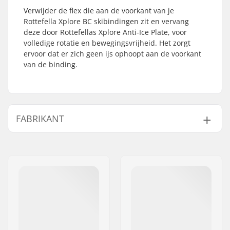
Verwijder de flex die aan de voorkant van je
Rottefella Xplore BC skibindingen zit en vervang
deze door Rottefellas Xplore Anti-Ice Plate, voor
volledige rotatie en bewegingsvrijheid. Het zorgt
ervoor dat er zich geen ijs ophoopt aan de voorkant
van de binding.
FABRIKANT
Naam:
Rottefella AS
Adres:
Ringeriksveien 70
Postcode:
3414
Woonplaats:
Lierstranda
Land:
Noorwegen